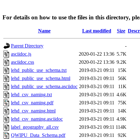
For details on how to use the files in this directory, pl
Name
Last modified
Size
Descr
Parent Directory
-
asciidoc.js
2020-01-22 13:36
5.7K
asciidoc.css
2020-01-22 13:36
9.2K
lehd_public_use_schema.txt
2019-03-21 09:11
15K
lehd_public_use_schema.html
2019-03-21 09:11
56K
lehd_public_use_schema.asciidoc
2019-03-21 09:11
11K
lehd_csv_naming.txt
2019-03-21 09:11
4.6K
lehd_csv_naming.pdf
2019-03-21 09:11
75K
lehd_csv_naming.html
2019-03-21 09:11
14K
lehd_csv_naming.asciidoc
2019-03-21 09:11
4.9K
label_geography_all.csv
2019-03-21 09:11
114K
QWIPU_Data_Schema.pdf
2019-03-21 09:11
92K